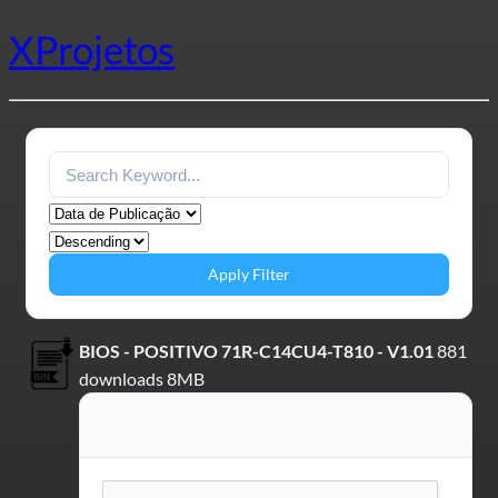
XProjetos
Apply Filter
BIOS - POSITIVO 71R-C14CU4-T810 - V1.01
881
downloads
8MB
Verify CAPTCHA to Download