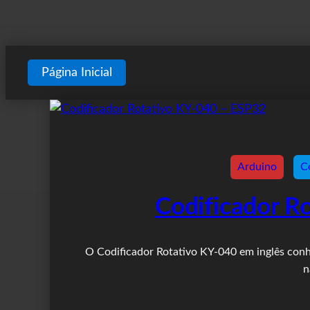
Página Inicial
Arduino
C
Codificador R
O Codificador Rotativo KY-040 em inglês conh
n