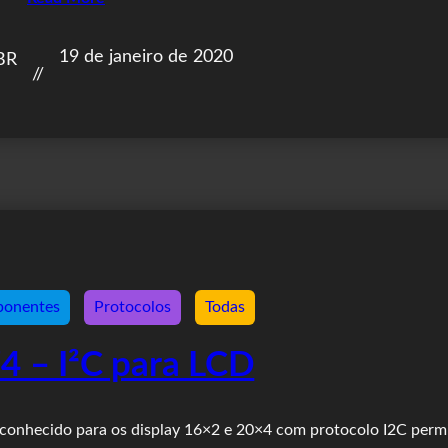
19 de janeiro de 2020
BR
//
onentes
Protocolos
Todas
 – I²C para LCD
conhecido para os display 16×2 e 20×4 com protocolo I2C perm