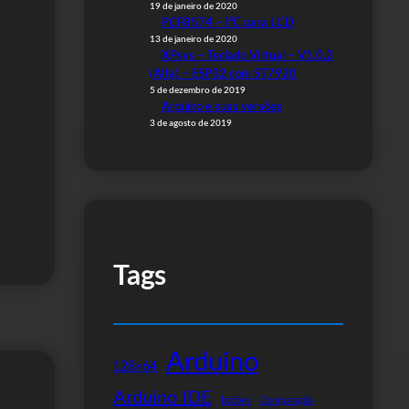
19 de janeiro de 2020
PCF8574 – I²C para LCD
13 de janeiro de 2020
XPsys – Teclado Virtual – V1.0.2
(Alfa) – ESP32 com ST7920
5 de dezembro de 2019
Arduino e suas versões
3 de agosto de 2019
Tags
Arduino
128×64
Arduino IDE
botões
Comparação