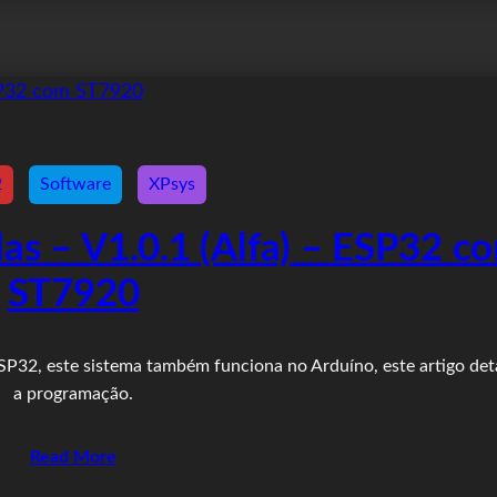
2
Software
XPsys
as – V1.0.1 (Alfa) – ESP32 c
ST7920
ESP32, este sistema também funciona no Arduíno, este artigo det
a programação.
Read More