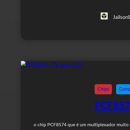
Jailson
Chips
Comp
PCF8574
o chip PCF8574 que é um multiplexador muito 