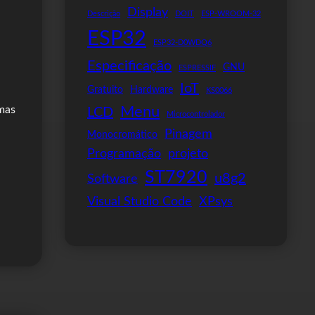
Display
Descrição
DOIT
ESP-WROOM-32
ESP32
ESP32-D0WDQ6
Especificação
GNU
ESPRESSIF
IoT
Gratuito
Hardware
KS0066
Menu
umas
LCD
Microcontrolador
Pinagem
Monocromático
Programação
projeto
ST7920
u8g2
Software
Visual Studio Code
XPsys