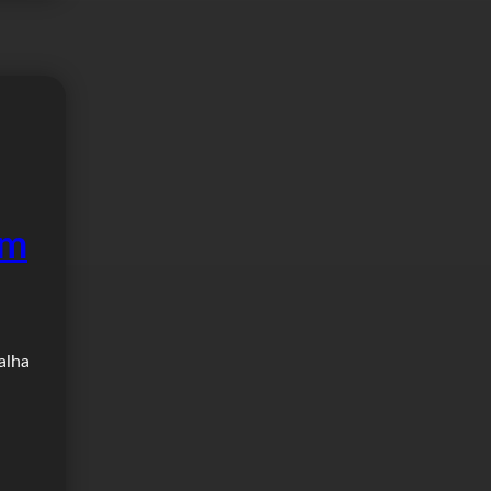
om
alha