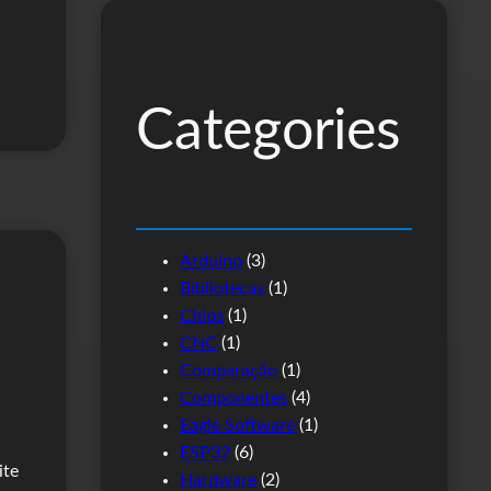
q
u
i
s
Categories
a
r
Arduino
(3)
Bibliotecas
(1)
Chips
(1)
CNC
(1)
Comparação
(1)
Componentes
(4)
Eagle Software
(1)
ESP32
(6)
ite
Hardware
(2)