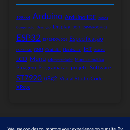
Arduino
Arduino IDE
128×64
botões
Display
Comparação
Descrição
DOIT
ESP-WROOM-32
ESP32
Especificação
ESP32-D0WDQ6
IoT
GNU
Gratuito
Hardware
ESPRESSIF
KS0066
Menu
LCD
Monocromático
Microcontrolador
Pinagem
Programação
projeto
Software
ST7920
u8g2
Visual Studio Code
XPsys