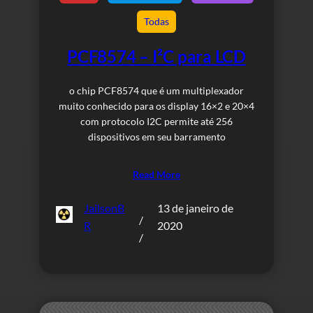
Todas
PCF8574 – I²C para LCD
o chip PCF8574 que é um multiplexador
muito conhecido para os display 16×2 e 20×4
com protocolo I2C permite até 256
dispositivos em seu barramento
Read More
JailsonB
13 de janeiro de
/
R
2020
/