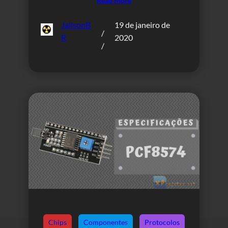
Read More
JailsonB
19 de janeiro de
/
R
2020
/
Chips
Componentes
Protocolos