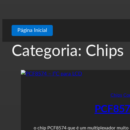
Página Inicial
Categoria:
Chips
Chips
Co
PCF8574
o chip PCF8574 que é um multiplexador muito 