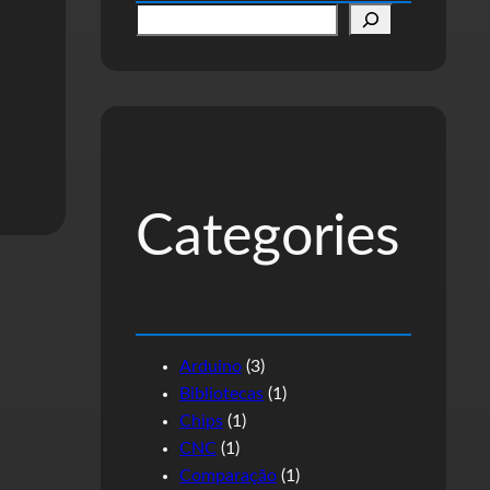
P
e
s
q
u
i
s
Categories
a
r
Arduino
(3)
Bibliotecas
(1)
Chips
(1)
CNC
(1)
Comparação
(1)