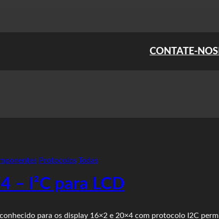
CONTATE-NOS
mponentes
Protocolos
Todas
 – I²C para LCD
conhecido para os display 16×2 e 20×4 com protocolo I2C perm