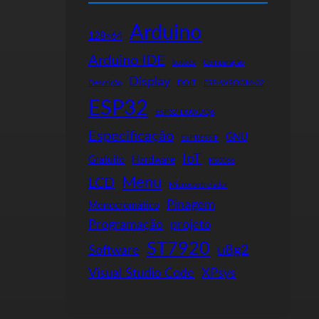
Arduino
128×64
Arduino IDE
botões
Comparação
Display
Descrição
DOIT
ESP-WROOM-32
ESP32
ESP32-D0WDQ6
Especificação
GNU
ESPRESSIF
IoT
Gratuito
Hardware
KS0066
Menu
LCD
Microcontrolador
Pinagem
Monocromático
Programação
projeto
ST7920
u8g2
Software
Visual Studio Code
XPsys