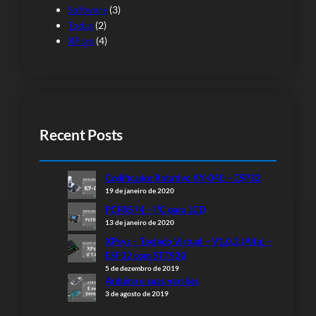
Software
(3)
Todas
(2)
XPsys
(4)
Recent Posts
Codificador Rotativo KY-040 – ESP32
19 de janeiro de 2020
PCF8574 – I²C para LCD
13 de janeiro de 2020
XPsys – Teclado Virtual – V1.0.2 (Alfa) –
ESP32 com ST7920
5 de dezembro de 2019
Arduino e suas versões
3 de agosto de 2019