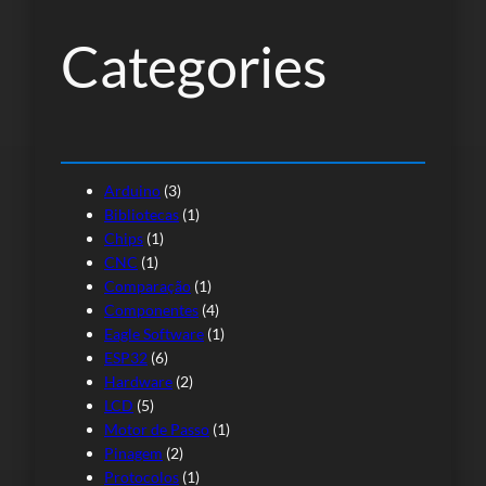
i
s
Categories
a
r
Arduino
(3)
Bibliotecas
(1)
Chips
(1)
CNC
(1)
Comparação
(1)
Componentes
(4)
Eagle Software
(1)
ESP32
(6)
Hardware
(2)
LCD
(5)
Motor de Passo
(1)
Pinagem
(2)
Protocolos
(1)