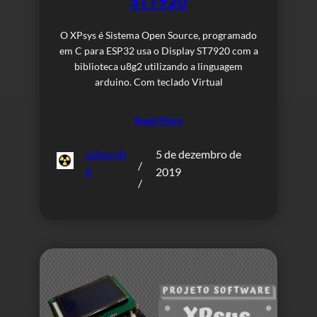
ST7920
O XPsys é Sistema Open Source, programado
em C para ESP32 usa o Display ST7920 com a
biblioteca u8g2 utilizando a linguagem
arduino. Com teclado Virtual
Read More
JailsonB
5 de dezembro de
/
R
2019
/