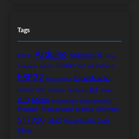
Tags
Arduino
Arduino IDE
128×64
botões
Display
Comparação
Descrição
DOIT
ESP-WROOM-32
ESP32
Especificação
ESP32-D0WDQ6
IoT
GNU
Gratuito
Hardware
ESPRESSIF
KS0066
Menu
LCD
Monocromático
Microcontrolador
Pinagem
Programação
projeto
Software
ST7920
u8g2
Visual Studio Code
XPsys