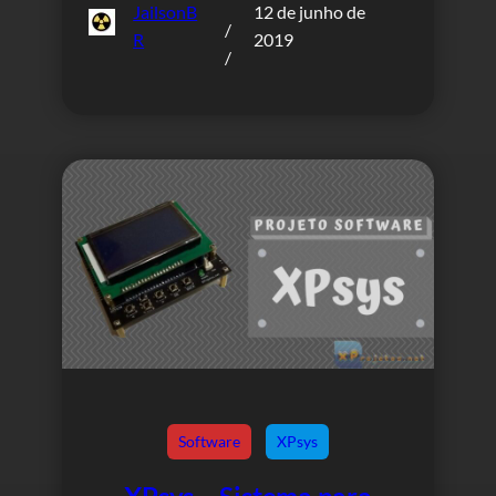
JailsonB
12 de junho de
/
R
2019
/
Software
XPsys