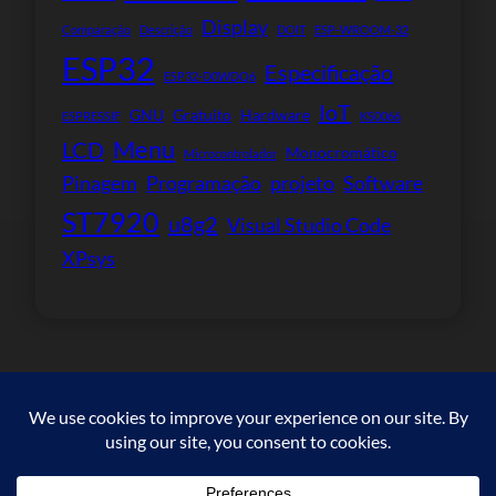
Display
Comparação
Descrição
DOIT
ESP-WROOM-32
ESP32
Especificação
ESP32-D0WDQ6
IoT
GNU
Gratuito
Hardware
ESPRESSIF
KS0066
Menu
LCD
Monocromático
Microcontrolador
Pinagem
Programação
projeto
Software
ST7920
u8g2
Visual Studio Code
XPsys
Copyright © 2023. All rights reserved.