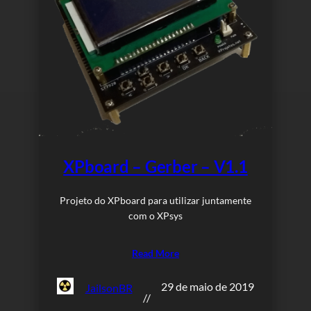
XPboard – Gerber – V1.1
Projeto do XPboard para utilizar juntamente
com o XPsys
Read More
29 de maio de 2019
JailsonBR
//