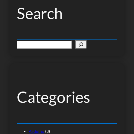
Search
P
e
s
q
u
i
s
Categories
a
r
Arduino
(3)