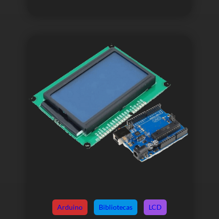
Arduino
Bibliotecas
LCD