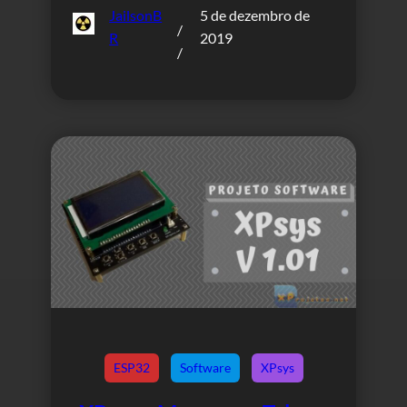
JailsonB
5 de dezembro de
/
R
2019
/
ESP32
Software
XPsys