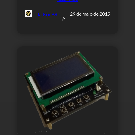
29 de maio de 2019
JailsonBR
//