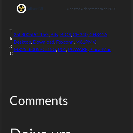
JailsonBR
Updated 6 de setembro de 2020
T
25L8005PC-15G
, 
BIN
, 
BIOS
, 
CH340
, 
CH341A
, 
a
Desktop
, 
Download
, 
Foxconn
, 
M61PMV
, 
g
MX25L8005PC-15G
, 
P01
, 
PCWARE
, 
Placa-Mãe
s:
Comments