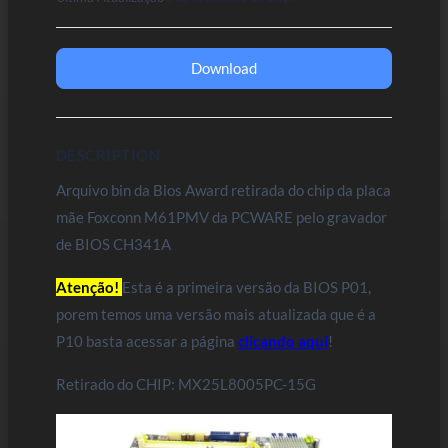
Download
DESCRIPTION
Arquivo bin da Bios Award retirada do chip da placa
mãe Foxconn M61PMV da PCWARE pelo gravador
de BIOS CH341A
Atenção!
Esta é a primeira versão da BIOS P01,
porem temos uma versão mais atualizada que é a
P10 basta acessar a página
clicando aqui
!
Retirado do CHIP: MX25L8005PC-15G