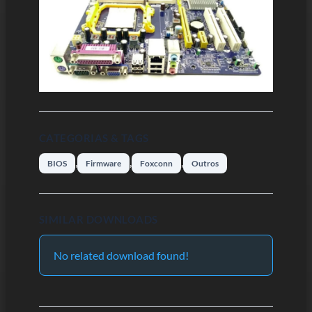
CATEGORIAS & TAGS
,
,
,
BIOS
Firmware
Foxconn
Outros
SIMILAR DOWNLOADS
No related download found!