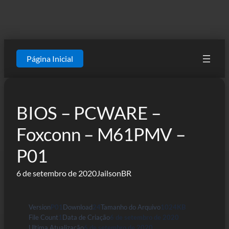
Página Inicial
BIOS – PCWARE –
Foxconn – M61PMV –
P01
6 de setembro de 2020
JailsonBR
Version
P01
Download
24
Tamanho do Arquivo
1024KB
File Count
1
Data de Criação
6 de setembro de 2020
Ultima Atualização
6 de setembro de 2020