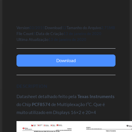
Version
03/2015
Download
12
Tamanho do Arquivo
2,71MB
File Count
1
Data de Criação
13 de janeiro de 2020
Ultima Atualização
13 de janeiro de 2020
Download
DESCRIPTION
Datasheet detalhado feito pela
Texas Instruments
do Chip
PCF8574
de Multiplexação I²C. Que é
muito utilizado em Displays 16×2 e 20×4