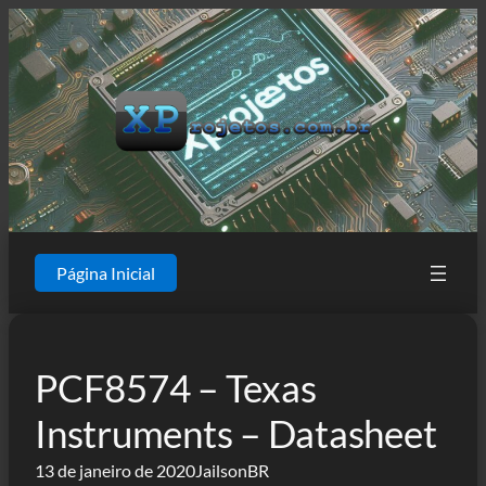
Pular
para
o
conteúdo
Página Inicial
PCF8574 – Texas
Instruments – Datasheet
13 de janeiro de 2020
JailsonBR