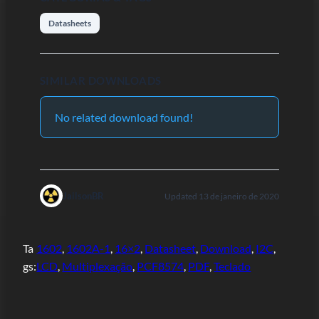
Datasheets
SIMILAR DOWNLOADS
No related download found!
JailsonBR
Updated 13 de janeiro de 2020
Ta
1602
, 
1602A-1
, 
16×2
, 
Datasheet
, 
Download
, 
I2C
, 
gs:
LCD
, 
Multiplexação
, 
PCF8574
, 
PDF
, 
Teclado