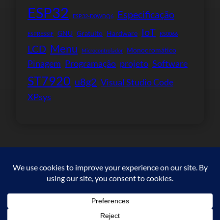
ESP32
Especificação
ESP32-D0WDQ6
IoT
GNU
Gratuito
Hardware
ESPRESSIF
KS0066
Menu
LCD
Monocromático
Microcontrolador
Pinagem
Programação
projeto
Software
ST7920
u8g2
Visual Studio Code
XPsys
Copyright © 2023. All rights reserved.
Facebook
WordPress
#
Instagram