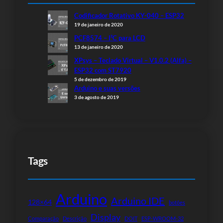
Codificador Rotativo KY-040 – ESP32
19 de janeiro de 2020
PCF8574 – I²C para LCD
13 de janeiro de 2020
XPsys – Teclado Virtual – V1.0.2 (Alfa) –
ESP32 com ST7920
5 de dezembro de 2019
Arduino e suas versões
3 de agosto de 2019
Tags
Arduino
Arduino IDE
128×64
botões
Display
Comparação
Descrição
DOIT
ESP-WROOM-32