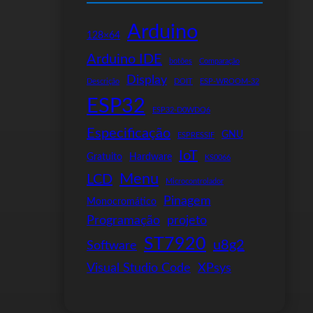
Arduino
128×64
Arduino IDE
botões
Comparação
Display
Descrição
DOIT
ESP-WROOM-32
ESP32
ESP32-D0WDQ6
Especificação
GNU
ESPRESSIF
IoT
Gratuito
Hardware
KS0066
Menu
LCD
Microcontrolador
Pinagem
Monocromático
Programação
projeto
ST7920
u8g2
Software
Visual Studio Code
XPsys