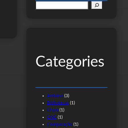
P
e
s
q
u
i
s
Categories
a
r
Arduino
(3)
Bibliotecas
(1)
Chips
(1)
CNC
(1)
Comparação
(1)