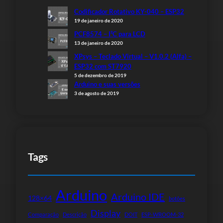
Codificador Rotativo KY-040 – ESP32
19 de janeiro de 2020
PCF8574 – I²C para LCD
13 de janeiro de 2020
XPsys – Teclado Virtual – V1.0.2 (Alfa) –
ESP32 com ST7920
5 de dezembro de 2019
Arduino e suas versões
3 de agosto de 2019
Tags
Arduino
Arduino IDE
128×64
botões
Display
Comparação
Descrição
DOIT
ESP-WROOM-32