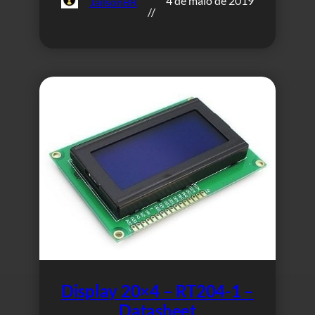
4 de maio de 2019
JailsonBR
//
Display 20×4 – RT204-1 –
Datasheet