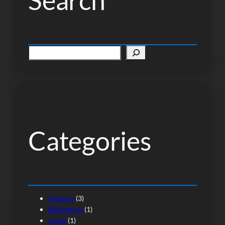
P
e
s
q
u
i
s
Categories
a
r
Arduino
(3)
Bibliotecas
(1)
Chips
(1)