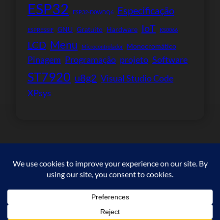
ESP32
Especificação
ESP32-D0WDQ6
IoT
GNU
Gratuito
Hardware
ESPRESSIF
KS0066
Menu
LCD
Monocromático
Microcontrolador
Pinagem
Programação
projeto
Software
ST7920
u8g2
Visual Studio Code
XPsys
Copyright © 2023. All rights reserved.
Facebook
WordPress
#
Instagram