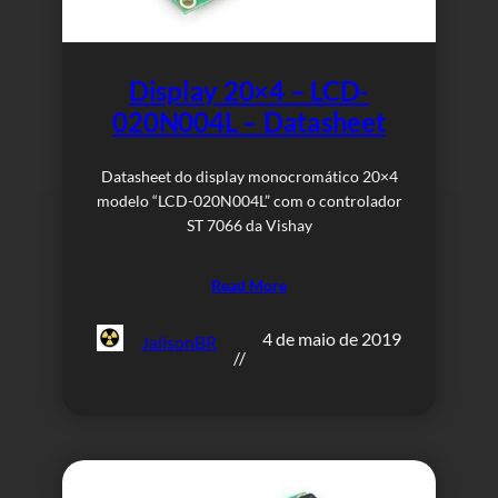
Display 20×4 – LCD-
020N004L – Datasheet
Datasheet do display monocromático 20×4
modelo “LCD-020N004L” com o controlador
ST 7066 da Vishay
Read More
4 de maio de 2019
JailsonBR
//