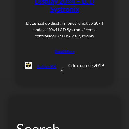
Display 20×4 – LCD
Systronix
Datasheet do display monocromático 20×4
modelo “20×4 LCD Systronix” com o
controlador KS0066 da Systronix
Read More
4 de maio de 2019
JailsonBR
//
Search