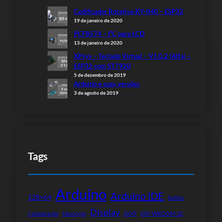
Codificador Rotativo KY-040 – ESP32
19 de janeiro de 2020
PCF8574 – I²C para LCD
13 de janeiro de 2020
XPsys – Teclado Virtual – V1.0.2 (Alfa) –
ESP32 com ST7920
5 de dezembro de 2019
Arduino e suas versões
3 de agosto de 2019
Tags
Arduino
Arduino IDE
128×64
botões
Display
Comparação
Descrição
DOIT
ESP-WROOM-32