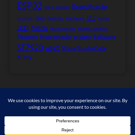
ESP32
Especificação
ESP32-D0WDQ6
IoT
GNU
Gratuito
Hardware
ESPRESSIF
KS0066
Menu
LCD
Monocromático
Microcontrolador
Pinagem
Programação
projeto
Software
ST7920
u8g2
Visual Studio Code
XPsys
Copyright © 2023. All rights reserved.
Facebook
WordPress
#
Instagram