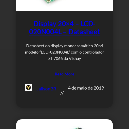
Display 20×4 – LCD-
020N004L – Datasheet
Datasheet do display monocromático 20×4
modelo “LCD-020N004L” com o controlador
ST 7066 da Vishay
Read More
4 de maio de 2019
JailsonBR
//