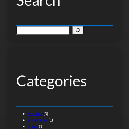
P
e
s
q
u
i
s
Categories
a
r
Arduino
(3)
Bibliotecas
(1)
Chips
(1)