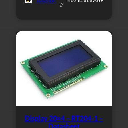
4 de maio de 2019
JailsonBR
//
Display 20×4 – RT204-1 –
Datasheet