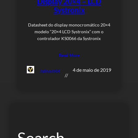
Display 20×4 – LCD
Systronix
Datasheet do display monocromático 20×4
modelo “20×4 LCD Systronix” com o
controlador KS0066 da Systronix
Read More
4 de maio de 2019
JailsonBR
//
Search