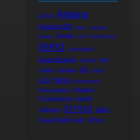
Arduino
128×64
Arduino IDE
botões
Comparação
Display
Descrição
DOIT
ESP-WROOM-32
ESP32
ESP32-D0WDQ6
Especificação
GNU
ESPRESSIF
IoT
Gratuito
Hardware
KS0066
Menu
LCD
Microcontrolador
Pinagem
Monocromático
Programação
projeto
ST7920
u8g2
Software
Visual Studio Code
XPsys