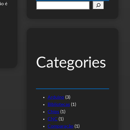
ão é
P
e
s
q
u
i
s
Categories
a
r
Arduino
(3)
Bibliotecas
(1)
Chips
(1)
CNC
(1)
Comparação
(1)