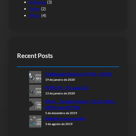
Software
(3)
Todas
(2)
XPsys
(4)
Recent Posts
Codificador Rotativo KY-040 – ESP32
19 de janeiro de 2020
PCF8574 – I²C para LCD
13 de janeiro de 2020
XPsys – Teclado Virtual – V1.0.2 (Alfa) –
ESP32 com ST7920
5 de dezembro de 2019
Arduino e suas versões
3 de agosto de 2019