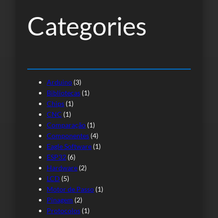
s
Categories
a
r
Arduino
(3)
Bibliotecas
(1)
Chips
(1)
CNC
(1)
Comparação
(1)
Componentes
(4)
Eagle Software
(1)
ESP32
(6)
Hardware
(2)
LCD
(5)
Motor de Passo
(1)
Pinagem
(2)
Protocolos
(1)