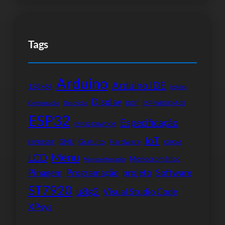
Tags
Arduino
Arduino IDE
128×64
botões
Display
Comparação
Descrição
DOIT
ESP-WROOM-32
ESP32
Especificação
ESP32-D0WDQ6
IoT
GNU
Gratuito
Hardware
ESPRESSIF
KS0066
Menu
LCD
Monocromático
Microcontrolador
Pinagem
Programação
projeto
Software
ST7920
u8g2
Visual Studio Code
XPsys