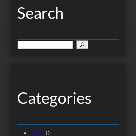
Search
P
e
s
q
u
i
s
Categories
a
r
Arduino
(3)