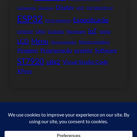
Display
Comparação
Descrição
DOIT
ESP-WROOM-32
ESP32
Especificação
ESP32-D0WDQ6
IoT
GNU
Gratuito
Hardware
ESPRESSIF
KS0066
Menu
LCD
Monocromático
Microcontrolador
Pinagem
Programação
projeto
Software
ST7920
u8g2
Visual Studio Code
XPsys
Copyright © 2023. All rights reserved.