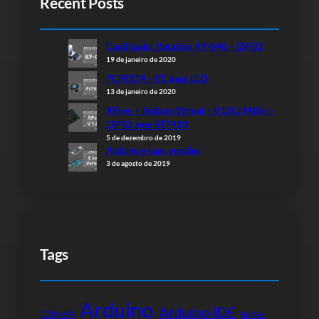
Recent Posts
Codificador Rotativo KY-040 – ESP32
19 de janeiro de 2020
PCF8574 – I²C para LCD
13 de janeiro de 2020
XPsys – Teclado Virtual – V1.0.2 (Alfa) –
ESP32 com ST7920
5 de dezembro de 2019
Arduino e suas versões
3 de agosto de 2019
Tags
Arduino
Arduino IDE
128×64
botões