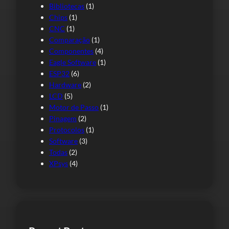
Bibliotecas
(1)
Chips
(1)
CNC
(1)
Comparação
(1)
Componentes
(4)
Eagle Software
(1)
ESP32
(6)
Hardware
(2)
LCD
(5)
Motor de Passo
(1)
Pinagem
(2)
Protocolos
(1)
Software
(3)
Todas
(2)
XPsys
(4)