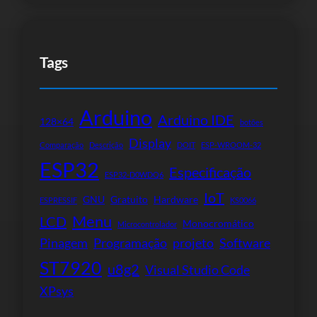
Tags
Arduino
Arduino IDE
128×64
botões
Display
Comparação
Descrição
DOIT
ESP-WROOM-32
ESP32
Especificação
ESP32-D0WDQ6
IoT
GNU
Gratuito
Hardware
ESPRESSIF
KS0066
Menu
LCD
Monocromático
Microcontrolador
Pinagem
Programação
projeto
Software
ST7920
u8g2
Visual Studio Code
XPsys