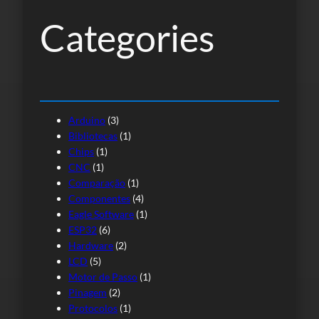
s
Categories
a
r
Arduino
(3)
Bibliotecas
(1)
Chips
(1)
CNC
(1)
Comparação
(1)
Componentes
(4)
Eagle Software
(1)
ESP32
(6)
Hardware
(2)
LCD
(5)
Motor de Passo
(1)
Pinagem
(2)
Protocolos
(1)