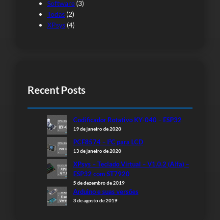
Software
(3)
Todas
(2)
XPsys
(4)
Recent Posts
Codificador Rotativo KY-040 – ESP32
19 de janeiro de 2020
PCF8574 – I²C para LCD
13 de janeiro de 2020
XPsys – Teclado Virtual – V1.0.2 (Alfa) –
ESP32 com ST7920
5 de dezembro de 2019
Arduino e suas versões
3 de agosto de 2019