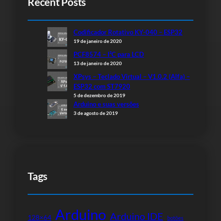
Recent Posts
Codificador Rotativo KY-040 – ESP32
19 de janeiro de 2020
PCF8574 – I²C para LCD
13 de janeiro de 2020
XPsys – Teclado Virtual – V1.0.2 (Alfa) –
ESP32 com ST7920
5 de dezembro de 2019
Arduino e suas versões
3 de agosto de 2019
Tags
Arduino
Arduino IDE
128×64
botões