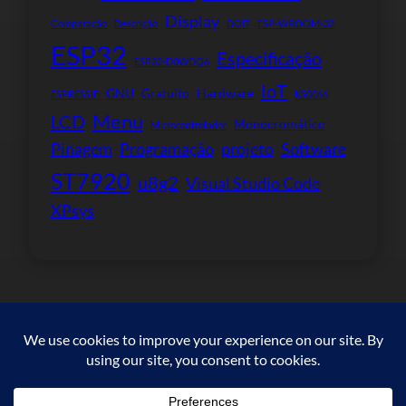
Display
Comparação
Descrição
DOIT
ESP-WROOM-32
ESP32
Especificação
ESP32-D0WDQ6
IoT
GNU
Gratuito
Hardware
ESPRESSIF
KS0066
Menu
LCD
Monocromático
Microcontrolador
Pinagem
Programação
projeto
Software
ST7920
u8g2
Visual Studio Code
XPsys
Copyright © 2023. All rights reserved.