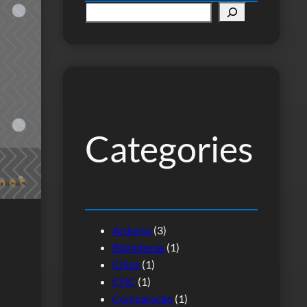
P
e
s
q
u
i
s
Categories
a
r
Arduino
(3)
Bibliotecas
(1)
Chips
(1)
CNC
(1)
Comparação
(1)