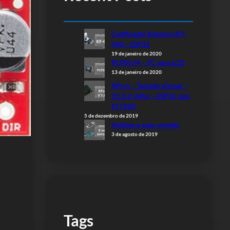
Codificador Rotativo KY-
040 – ESP32
19 de janeiro de 2020
PCF8574 – I²C para LCD
13 de janeiro de 2020
XPsys – Teclado Virtual –
V1.0.2 (Alfa) – ESP32 com
ST7920
5 de dezembro de 2019
Arduino e suas versões
3 de agosto de 2019
Tags