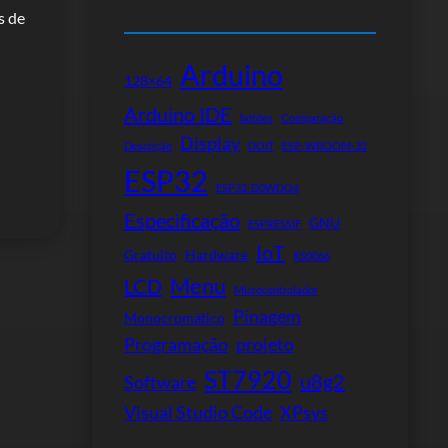
s de
Arduino
128×64
Arduino IDE
botões
Comparação
Display
Descrição
DOIT
ESP-WROOM-32
ESP32
ESP32-D0WDQ6
Especificação
GNU
ESPRESSIF
IoT
Gratuito
Hardware
KS0066
Menu
LCD
Microcontrolador
Pinagem
Monocromático
Programação
projeto
ST7920
u8g2
Software
Visual Studio Code
XPsys