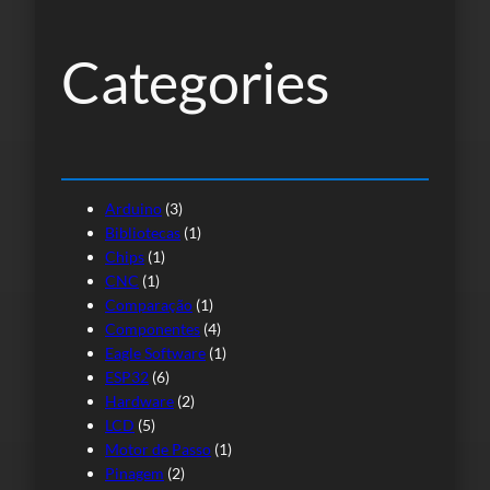
i
s
Categories
a
r
Arduino
(3)
Bibliotecas
(1)
Chips
(1)
CNC
(1)
Comparação
(1)
Componentes
(4)
Eagle Software
(1)
ESP32
(6)
Hardware
(2)
LCD
(5)
Motor de Passo
(1)
Pinagem
(2)