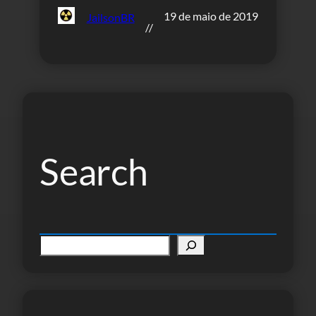
19 de maio de 2019
JailsonBR
//
Search
P
e
s
q
u